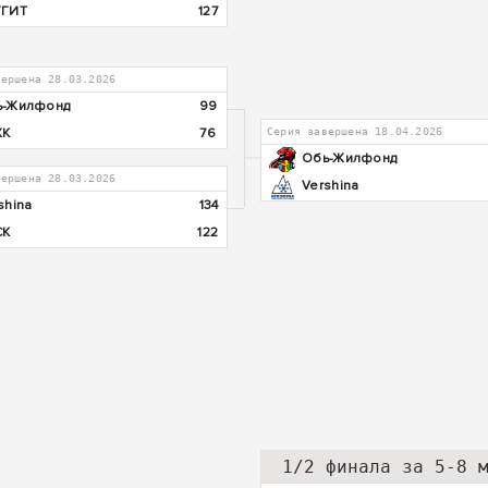
УГИТ
127
вершена 28.03.2026
ь-Жилфонд
99
ХК
76
Серия завершена 18.04.2026
Обь-Жилфонд
вершена 28.03.2026
Vershina
shina
134
СК
122
1/2 финала за 5-8 