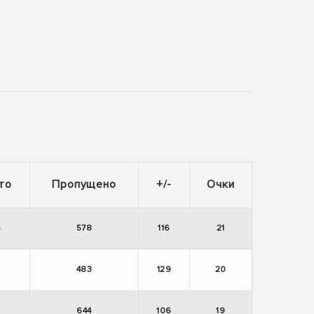
то
Пропущено
+/-
Очки
4
578
116
21
483
129
20
644
106
19