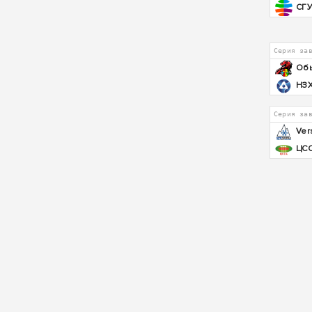
СГ
Серия за
Об
НЗ
Серия за
Ver
ЦС