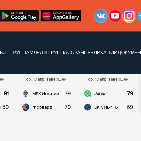
БЛ II ГРУППА
МЛБЛ III ГРУППА
СОРАН
ПУБЛИКАЦИИ
ДОКУМЕ
шен
сб, 18 апр. завершен
сб, 18 апр. завершен
91
79
79
МБК-Искитим
Junior
59
79
69
о
Форвард
БК СИБИРЬ