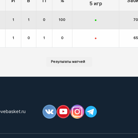
И
В
П
%
Заб
5 игр
1
1
0
100
7
+
1
0
1
0
6
-
ovebasket.ru