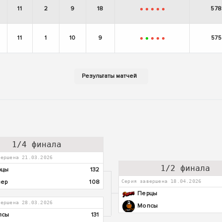
11
2
9
18
578
-
-
-
-
-
11
1
10
9
575
-
+
-
-
-
1/4 финала
вершена 21.03.2026
1/2 финала
рцы
132
вер
108
Серия завершена 18.04.2026
Перцы
вершена 28.03.2026
Мопсы
псы
131