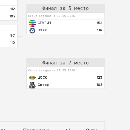
Финал за 5 место
112
102
Серия завершена 16.05.2026
СГУГИТ
152
НЗХК
114
97
110
Финал за 7 место
Серия завершена 23.05.2026
ЦССК
123
Север
103