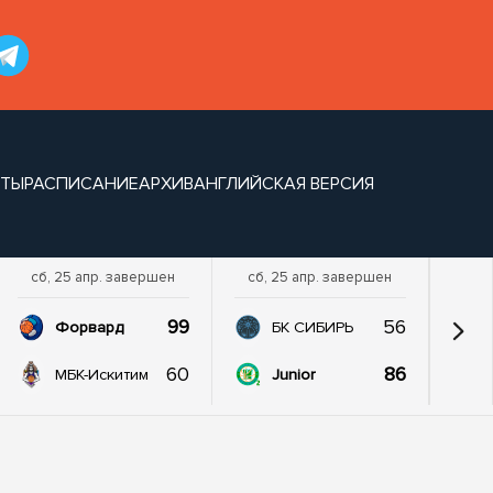
НТЫ
РАСПИСАНИЕ
АРХИВ
АНГЛИЙСКАЯ ВЕРСИЯ
сб, 25 апр. завершен
сб, 25 апр. завершен
99
56
Форвард
БК СИБИРЬ
60
86
МБК-Искитим
Junior