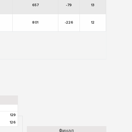
657
-79
13
801
-226
12
129
126
Финал