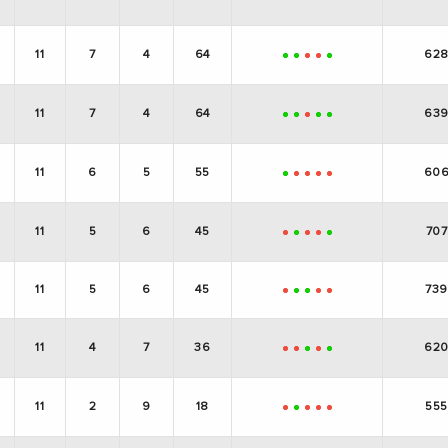
+
+
+
+
+
11
7
4
64
62
+
+
-
-
+
11
7
4
64
63
+
+
-
+
+
11
6
5
55
60
+
-
-
-
-
11
5
6
45
707
-
+
-
-
+
11
5
6
45
739
-
+
+
-
-
11
4
7
36
62
-
-
+
-
+
11
2
9
18
555
-
+
-
-
-