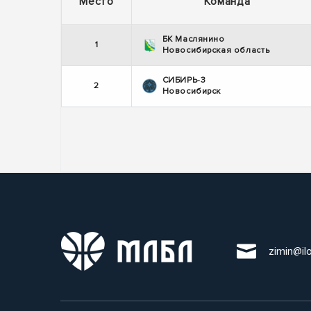
Место
Команда
БК Маслянино
1
Новосибирская область
СИБИРЬ-3
2
Новосибирск
zimin@il