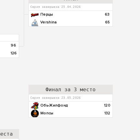
Серия завершена 25.04.2026
Перцы
63
Vershina
65
96
126
Финал за 3 место
Серия завершена 23.05.2026
Обь-Жилфонд
120
Мопсы
132
места