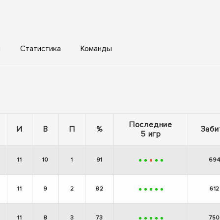
ы
Статистика
Команды
Последние
И
В
П
%
Заби
5 игр
11
10
1
91
69
+
+
-
+
+
11
9
2
82
612
+
+
+
+
+
11
8
3
73
750