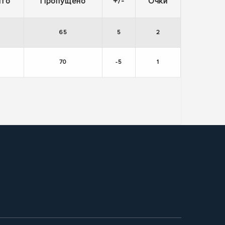
ито
Пропущено
+/-
Очки
0
65
5
2
5
70
-5
1