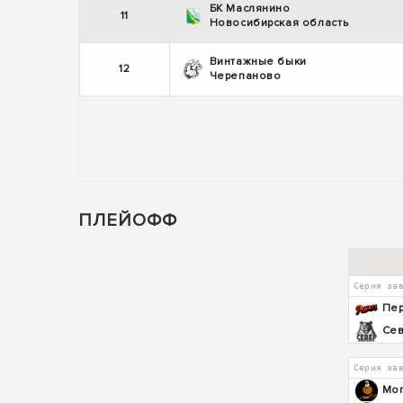
БК Маслянино
11
Новосибирская область
Винтажные быки
12
Черепаново
ПЛЕЙОФФ
Серия за
Пе
Се
Серия за
Мо