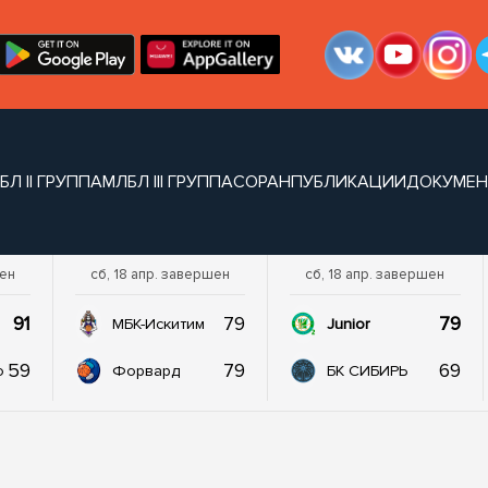
БЛ II ГРУППА
МЛБЛ III ГРУППА
СОРАН
ПУБЛИКАЦИИ
ДОКУМЕ
шен
сб, 18 апр. завершен
сб, 18 апр. завершен
91
79
79
МБК-Искитим
Junior
59
79
69
о
Форвард
БК СИБИРЬ