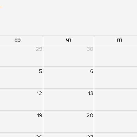
ср
чт
пт
29
30
5
6
12
13
19
20