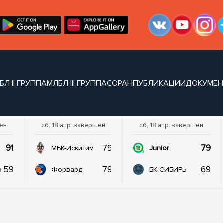
БЛ II ГРУППА
МЛБЛ III ГРУППА
СОРАН
ПУБЛИКАЦИИ
ДОКУМЕ
шен
сб, 18 апр. завершен
сб, 18 апр. завершен
91
79
79
МБК-Искитим
Junior
59
79
69
о
Форвард
БК СИБИРЬ