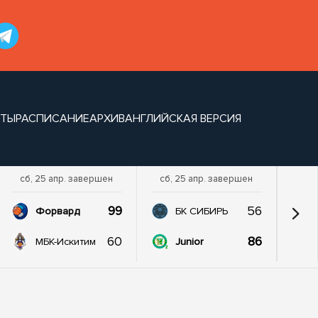
НТЫ
РАСПИСАНИЕ
АРХИВ
АНГЛИЙСКАЯ ВЕРСИЯ
сб, 25 апр. завершен
сб, 25 апр. завершен
99
56
Форвард
БК СИБИРЬ
60
86
МБК-Искитим
Junior