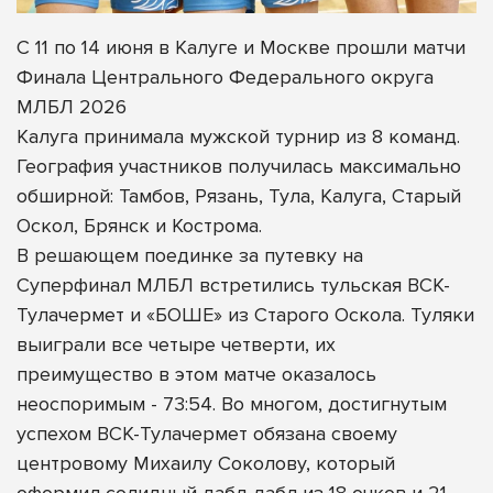
С 11 по 14 июня в Калуге и Москве прошли матчи
Финала Центрального Федерального округа
МЛБЛ 2026
Калуга принимала мужской турнир из 8 команд.
География участников получилась максимально
обширной: Тамбов, Рязань, Тула, Калуга, Старый
Оскол, Брянск и Кострома.
В решающем поединке за путевку на
Суперфинал МЛБЛ встретились тульская ВСК-
Тулачермет и «БОШЕ» из Старого Оскола. Туляки
выиграли все четыре четверти, их
преимущество в этом матче оказалось
неоспоримым - 73:54. Во многом, достигнутым
успехом ВСК-Тулачермет обязана своему
центровому Михаилу Соколову, который
оформил солидный дабл-дабл из 18 очков и 21