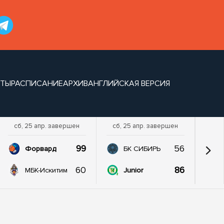
НТЫ
РАСПИСАНИЕ
АРХИВ
АНГЛИЙСКАЯ ВЕРСИЯ
сб, 25 апр. завершен
сб, 25 апр. завершен
99
56
Форвард
БК СИБИРЬ
60
86
МБК-Искитим
Junior