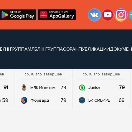
БЛ II ГРУППА
МЛБЛ III ГРУППА
СОРАН
ПУБЛИКАЦИИ
ДОКУМЕ
шен
сб, 18 апр. завершен
сб, 18 апр. завершен
91
79
79
МБК-Искитим
Junior
59
79
69
о
Форвард
БК СИБИРЬ